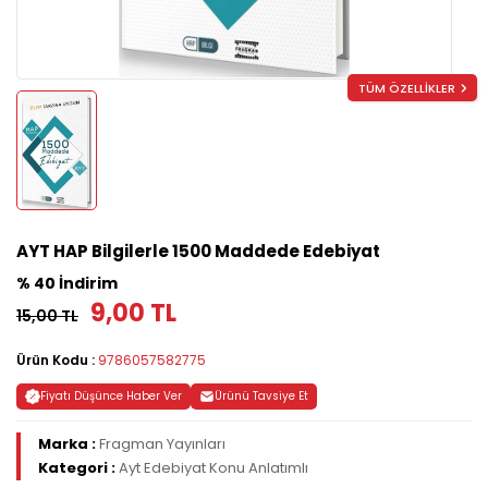
TÜM ÖZELLİKLER
AYT HAP Bilgilerle 1500 Maddede Edebiyat
% 40 İndirim
9,00 TL
15,00 TL
Ürün Kodu :
9786057582775
Fiyatı Düşünce Haber Ver
Ürünü Tavsiye Et
Marka :
Fragman Yayınları
Kategori :
Ayt Edebiyat Konu Anlatımlı