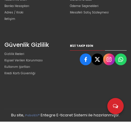
Banka Hesapları
Ödeme Seçenekleri
Adres / Kroki
Mesafeli Satış Sözleşmesi
İletişim
Güvenlik Gizlilik
BIZI TAKIP EDIN
Gizlilik İlkeleri
Kişisel Verilen Korunması
Kullanım Şartları
Kredi Kartı Güvenliği
Bu site,
Entegre E-ticaret Sistemi ile hazırlanmıştır.
PobolEti®