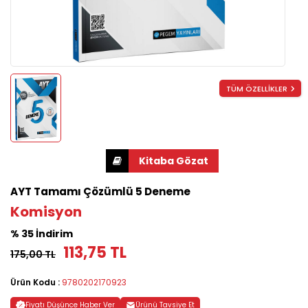
TÜM ÖZELLİKLER
AYT Tamamı Çözümlü 5 Deneme
Komisyon
% 35 İndirim
113,75 TL
175,00 TL
Ürün Kodu :
9780202170923
Fiyatı Düşünce Haber Ver
Ürünü Tavsiye Et