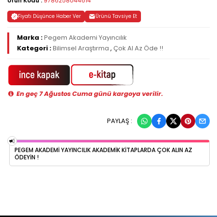
Ürün Kodu :
9786258044614
Fiyatı Düşünce Haber Ver
Ürünü Tavsiye Et
Marka :
Pegem Akademi Yayıncılık
Kategori :
Bilimsel Araştırma
,
Çok Al Az Öde !!
En geç 7 Ağustos Cuma günü kargoya verilir.
PAYLAŞ :
PEGEM AKADEMI YAYINCILIK AKADEMIK KITAPLARDA ÇOK ALIN AZ
ÖDEYIN !