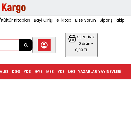
ültür Kitapları
Bayi Girişi
e-kitap
Bize Sorun
Sipariş Takip
SEPETİNİZ
0 ürün -
0,00 TL
ALES
DGS
YDS
GYS
MEB
YKS
LGS
YAZARLAR
YAYINEVLERI