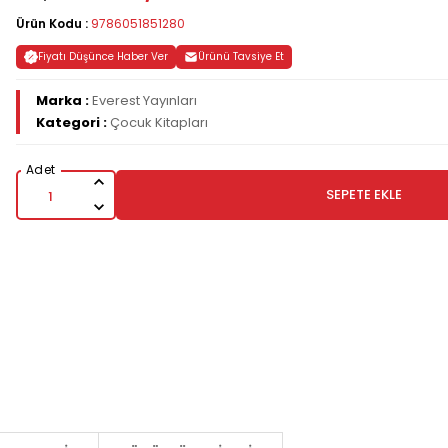
Ürün Kodu :
9786051851280
Fiyatı Düşünce Haber Ver
Ürünü Tavsiye Et
Marka :
Everest Yayınları
Kategori :
Çocuk Kitapları
SEPETE EKLE