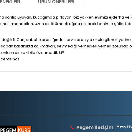
ENEKLERI
ÜRÜN ÖNERILERI
a sarılıp uyuyan, kucağımda pırlayan, biz yokken evimizi ejderha ve
arına tırmanabilen, uzun bir örümcek ağına asılarak benimle çölleri, 
değildi. Can, sabah karanlığında servis aracıyla okula gitmek yerine ke
 sabah karanlıkta kalkmayan, sevmediği yemekleri yemek zorunda ol
a onlara bir kez bile özenmedik ki?
acerasına!
Pegem İletişim
Mesai Saa