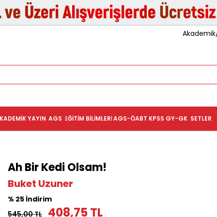
Akademik/K
KADEMIK YAYIN
AGS
EĞITIM BILIMLERI
AGS-ÖABT
KPSS GY-GK
SETLER
Ah Bir Kedi Olsam!
Buket Uzuner
% 25 İndirim
408,75 TL
545,00 TL