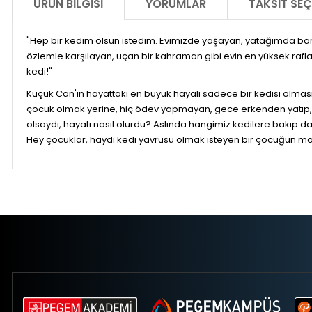
ÜRÜN BILGISI
YORUMLAR
TAKSIT SEÇ
"Hep bir kedim olsun istedim. Evimizde yaşayan, yatağımda ban
özlemle karşılayan, uçan bir kahraman gibi evin en yüksek rafl
kedi!"
Küçük Can'ın hayattaki en büyük hayali sadece bir kedisi olması 
çocuk olmak yerine, hiç ödev yapmayan, gece erkenden yatıp,
olsaydı, hayatı nasıl olurdu? Aslında hangimiz kedilere bakıp d
Hey çocuklar, haydi kedi yavrusu olmak isteyen bir çocuğun m