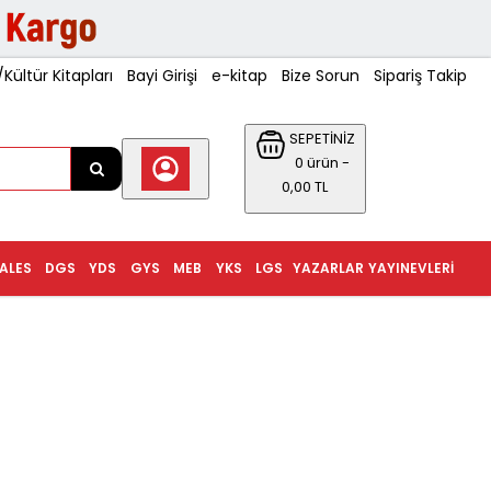
ültür Kitapları
Bayi Girişi
e-kitap
Bize Sorun
Sipariş Takip
SEPETİNİZ
0 ürün -
0,00 TL
ALES
DGS
YDS
GYS
MEB
YKS
LGS
YAZARLAR
YAYINEVLERI