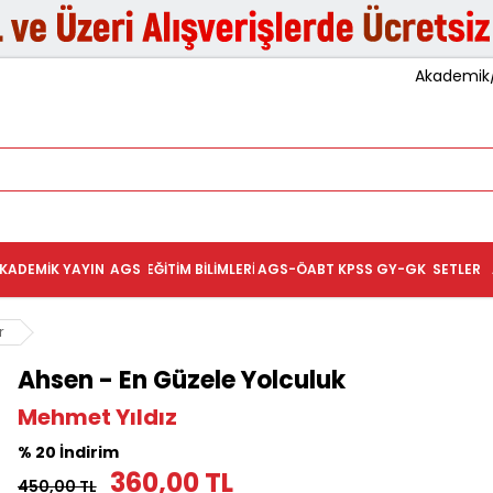
Akademik/K
KADEMIK YAYIN
AGS
EĞITIM BILIMLERI
AGS-ÖABT
KPSS GY-GK
SETLER
r
Ahsen - En Güzele Yolculuk
Mehmet Yıldız
% 20 İndirim
360,00 TL
450,00 TL