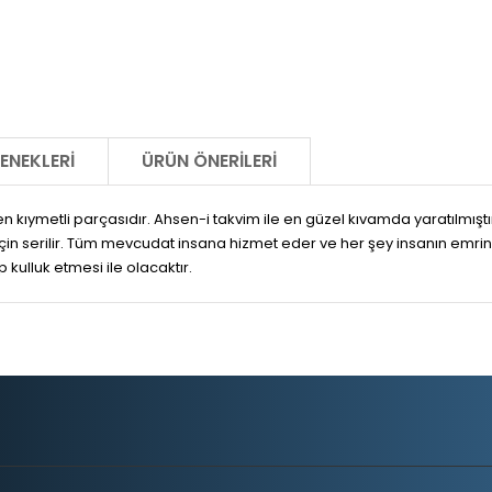
ENEKLERI
ÜRÜN ÖNERILERI
n en kıymetli parçasıdır. Ahsen-i takvim ile en güzel kıvamda yaratılmıştı
an için serilir. Tüm mevcudat insana hizmet eder ve her şey insanın emri
 kulluk etmesi ile olacaktır.