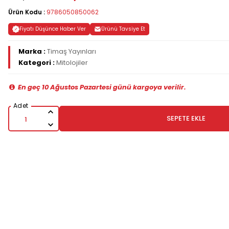
Ürün Kodu :
9786050850062
Fiyatı Düşünce Haber Ver
Ürünü Tavsiye Et
Marka :
Timaş Yayınları
Kategori :
Mitolojiler
En geç 10 Ağustos Pazartesi günü kargoya verilir.
SEPETE EKLE