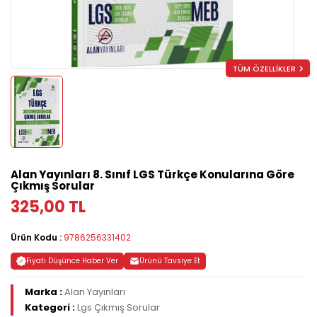
TÜM ÖZELLİKLER
Alan Yayınları 8. Sınıf LGS Türkçe Konularına Göre
Çıkmış Sorular
325,00 TL
Ürün Kodu :
9786256331402
Fiyatı Düşünce Haber Ver
Ürünü Tavsiye Et
Marka :
Alan Yayınları
Kategori :
Lgs Çıkmış Sorular