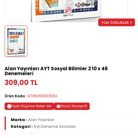
TÜM ÖZELLİKLER
Alan Yayınları AYT Sosyal Bilimler 2 10 x 46
Denemeleri
309,00 TL
Ürün Kodu :
9786256331563
Fiyatı Düşünce Haber Ver
Ürünü Tavsiye Et
Marka :
Alan Yayınları
Kategori :
Ayt Deneme Sınavları