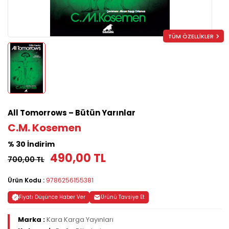
TÜM ÖZELLİKLER
All Tomorrows – Bütün Yarınlar
C.M. Kosemen
% 30 İndirim
490,00 TL
700,00 TL
Ürün Kodu :
9786256155381
Fiyatı Düşünce Haber Ver
Ürünü Tavsiye Et
Marka :
Kara Karga Yayınları