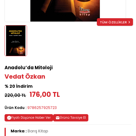
TÜM ÖZELLİKLER
Anadolu’da Mitoloji
Vedat Özkan
% 20 İndirim
176,00 TL
220,00 TL
Ürün Kodu :
9786257925723
Fiyatı Düşünce Haber Ver
Ürünü Tavsiye Et
Marka :
Barış Kitap