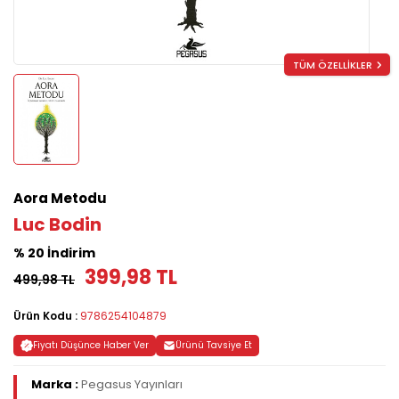
TÜM ÖZELLİKLER
Aora Metodu
Luc Bodin
% 20 İndirim
399,98 TL
499,98 TL
Ürün Kodu :
9786254104879
Fiyatı Düşünce Haber Ver
Ürünü Tavsiye Et
Marka :
Pegasus Yayınları