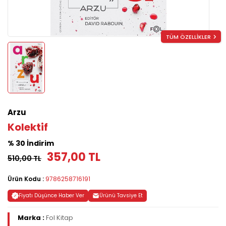
TÜM ÖZELLİKLER
Arzu
Kolektif
% 30 İndirim
357,00 TL
510,00 TL
Ürün Kodu :
9786258716191
Fiyatı Düşünce Haber Ver
Ürünü Tavsiye Et
Marka :
Fol Kitap