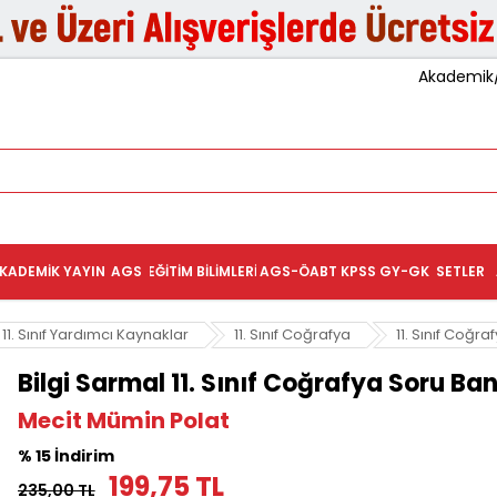
Akademik/K
KADEMIK YAYIN
AGS
EĞITIM BILIMLERI
AGS-ÖABT
KPSS GY-GK
SETLER
11. Sınıf Yardımcı Kaynaklar
11. Sınıf Coğrafya
11. Sınıf Coğr
Bilgi Sarmal 11. Sınıf Coğrafya Soru Ba
Mecit Mümin Polat
% 15 İndirim
199,75 TL
235,00 TL