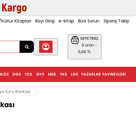
ültür Kitapları
Bayi Girişi
e-kitap
Bize Sorun
Sipariş Takip
SEPETİNİZ
0 ürün -
0,00 TL
ALES
DGS
YDS
GYS
MEB
YKS
LGS
YAZARLAR
YAYINEVLERI
afya Soru Bankası
nkası