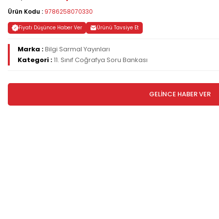
Ürün Kodu :
9786258070330
Fiyatı Düşünce Haber Ver
Ürünü Tavsiye Et
Marka :
Bilgi Sarmal Yayınları
Kategori :
11. Sınıf Coğrafya Soru Bankası
GELİNCE HABER VER