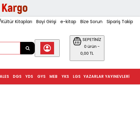
ültür Kitapları
Bayi Girişi
e-kitap
Bize Sorun
Sipariş Takip
SEPETİNİZ
0 ürün -
0,00 TL
ALES
DGS
YDS
GYS
MEB
YKS
LGS
YAZARLAR
YAYINEVLERI