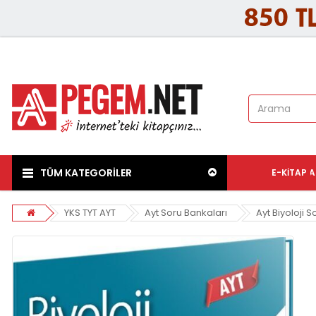
TÜM KATEGORİLER
E-KITAP
A
YKS TYT AYT
Ayt Soru Bankaları
Ayt Biyoloji 