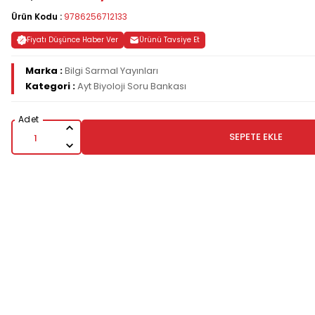
Ürün Kodu :
9786256712133
Fiyatı Düşünce Haber Ver
Ürünü Tavsiye Et
Marka :
Bilgi Sarmal Yayınları
Kategori :
Ayt Biyoloji Soru Bankası
SEPETE EKLE