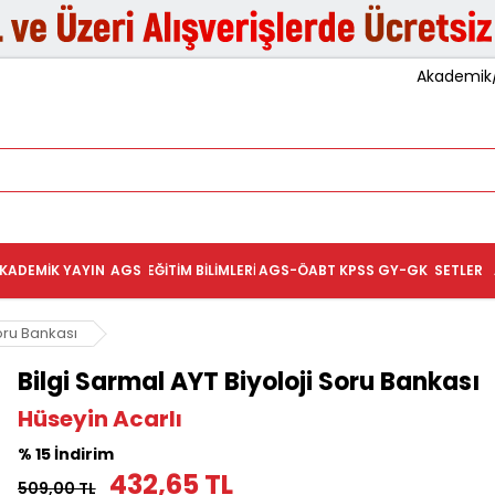
Akademik/K
KADEMIK YAYIN
AGS
EĞITIM BILIMLERI
AGS-ÖABT
KPSS GY-GK
SETLER
Soru Bankası
Bilgi Sarmal AYT Biyoloji Soru Bankası
Hüseyin Acarlı
% 15 İndirim
432,65 TL
509,00 TL