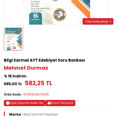
TÜM ÖZELLİKLER
Bilgi Sarmal AYT Edebiyat Soru Bankası
Mehmet Durmaz
% 15 İndirim
582,25 TL
685,00 TL
Ürün Kodu :
9786259979335
Fiyatı Düşünce Haber Ver
Ürünü Tavsiye Et
Marka :
Bilgi Sarmal Yayınları