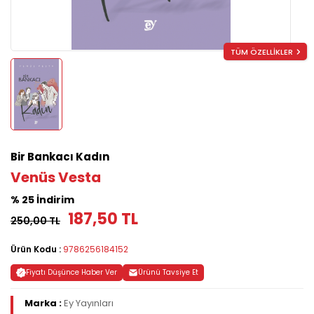
TÜM ÖZELLİKLER
Bir Bankacı Kadın
Venüs Vesta
% 25 İndirim
187,50 TL
250,00 TL
Ürün Kodu :
9786256184152
Fiyatı Düşünce Haber Ver
Ürünü Tavsiye Et
Marka :
Ey Yayınları