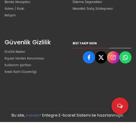
Banka Hesapları
Ödeme Seçenekleri
Adres / Kroki
Mesafeli Satış Sözleşmesi
İletişim
Güvenlik Gizlilik
BIZI TAKIP EDIN
Gizlilik İlkeleri
Kişisel Verilen Korunması
Kullanım Şartları
Kredi Kartı Güvenliği
Bu site,
Entegre E-ticaret Sistemi ile hazırlanmıştır.
PobolEti®