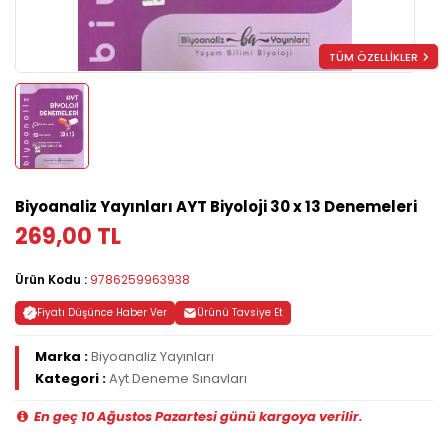
TÜM ÖZELLİKLER
Biyoanaliz Yayınları AYT Biyoloji 30 x 13 Denemeleri
269,00 TL
Ürün Kodu :
9786259963938
Fiyatı Düşünce Haber Ver
Ürünü Tavsiye Et
Marka :
Biyoanaliz Yayınları
Kategori :
Ayt Deneme Sınavları
En geç 10 Ağustos Pazartesi günü kargoya verilir.