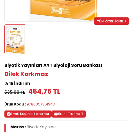
TÜM ÖZELLİKLER
Biyotik Yayınları AYT Biyoloji Soru Bankası
Dilek Korkmaz
% 15 İndirim
454,75 TL
535,00 TL
Ürün Kodu :
9786057361943
Fiyatı Düşünce Haber Ver
Ürünü Tavsiye Et
Marka :
Biyotik Yayınları