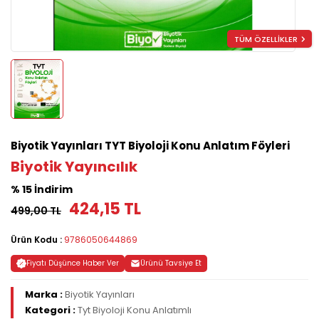
TÜM ÖZELLİKLER
Biyotik Yayınları TYT Biyoloji Konu Anlatım Föyleri
Biyotik Yayıncılık
% 15 İndirim
424,15 TL
499,00 TL
Ürün Kodu :
9786050644869
Fiyatı Düşünce Haber Ver
Ürünü Tavsiye Et
Marka :
Biyotik Yayınları
Kategori :
Tyt Biyoloji Konu Anlatımlı