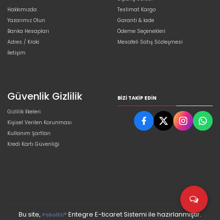
Hakkımızda
Teslimat Kargo
Yazarımız Olun
Garanti & İade
Banka Hesapları
Ödeme Seçenekleri
Adres / Kroki
Mesafeli Satış Sözleşmesi
İletişim
Güvenlik Gizlilik
BIZI TAKIP EDIN
Gizlilik İlkeleri
Kişisel Verilen Korunması
Kullanım Şartları
Kredi Kartı Güvenliği
Bu site,
Entegre E-ticaret Sistemi ile hazırlanmıştır.
PobolEti®