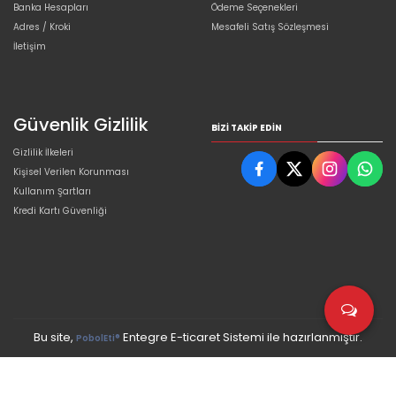
Banka Hesapları
Ödeme Seçenekleri
Adres / Kroki
Mesafeli Satış Sözleşmesi
İletişim
Güvenlik Gizlilik
BIZI TAKIP EDIN
Gizlilik İlkeleri
Kişisel Verilen Korunması
Kullanım Şartları
Kredi Kartı Güvenliği
Bu site,
Entegre E-ticaret Sistemi ile hazırlanmıştır.
PobolEti®