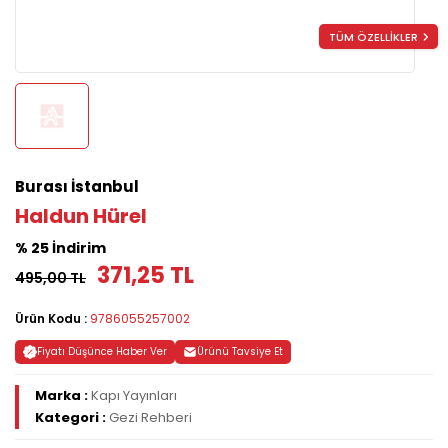
TÜM ÖZELLİKLER
Burası İstanbul
Haldun Hürel
% 25 İndirim
371,25 TL
495,00 TL
Ürün Kodu :
9786055257002
Fiyatı Düşünce Haber Ver
Ürünü Tavsiye Et
Marka :
Kapı Yayınları
Kategori :
Gezi Rehberi