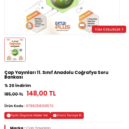
TÜM ÖZELLİKLER
Çap Yayınları 11. Sınıf Anadolu Coğrafya Soru
Bankası
% 20 İndirim
148,00 TL
185,00 TL
Ürün Kodu :
9786258139570
Fiyatı Düşünce Haber Ver
Ürünü Tavsiye Et
Marka :
Çap Yayınları