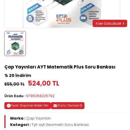
TÜM ÖZELLİKLER
Çap Yayınları AYT Matematik Plus Soru Bankası
% 20 İndirim
524,00 TL
655,00 TL
Ürün Kodu :
9786258225792
Fiyatı Düşünce Haber Ver
Ürünü Tavsiye Et
Marka :
Çap Yayınları
Kategori :
Tyt-ayt Geometri Soru Bankası