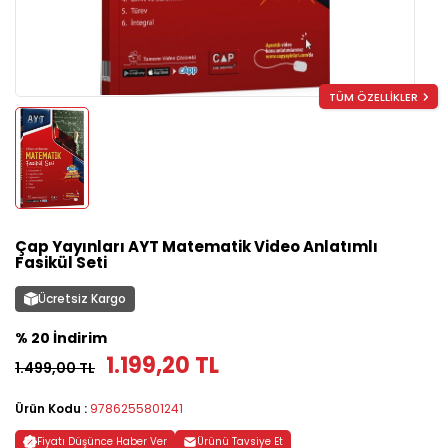
TÜM ÖZELLİKLER
Çap Yayınları AYT Matematik Video Anlatımlı
Fasikül Seti
Ücretsiz Kargo
% 20 İndirim
1.199,20 TL
1.499,00 TL
Ürün Kodu :
9786255801241
Fiyatı Düşünce Haber Ver
Ürünü Tavsiye Et