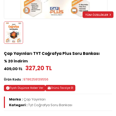
TÜM ÖZELLİKLER
Çap Yayınları TYT Coğrafya Plus Soru Bankası
% 20 İndirim
327,20 TL
409,00 TL
Ürün Kodu :
9786258139556
Fiyatı Düşünce Haber Ver
Ürünü Tavsiye Et
Marka :
Çap Yayınları
Kategori :
Tyt Coğrafya Soru Bankası