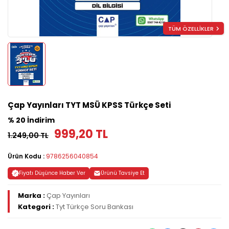
TÜM ÖZELLİKLER
Çap Yayınları TYT MSÜ KPSS Türkçe Seti
% 20 İndirim
999,20 TL
1.249,00 TL
Ürün Kodu :
9786256040854
Fiyatı Düşünce Haber Ver
Ürünü Tavsiye Et
Marka :
Çap Yayınları
Kategori :
Tyt Türkçe Soru Bankası