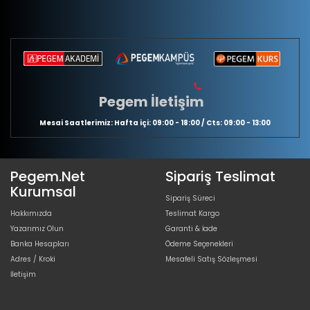
Pegem İletişim
Mesai Saatlerimiz: Hafta içi: 09:00 - 18:00 / Cts: 09:00 - 13:00
Pegem.Net
Sipariş Teslimat
Kurumsal
Sipariş Süreci
Hakkımızda
Teslimat Kargo
Yazarımız Olun
Garanti & İade
Banka Hesapları
Ödeme Seçenekleri
Adres / Kroki
Mesafeli Satış Sözleşmesi
İletişim