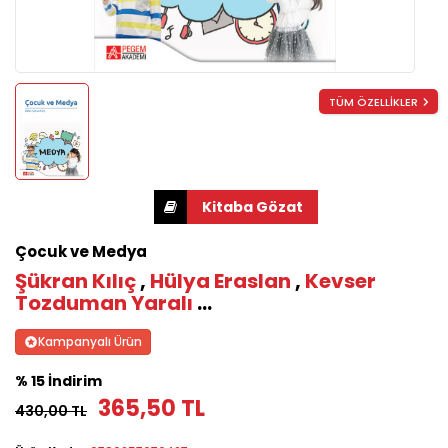
TÜM ÖZELLİKLER
Çocuk ve Medya
Şükran Kılıç
,
Hülya Eraslan
,
Kevser
Tozduman Yaralı
...
Kampanyalı Ürün
% 15 İndirim
365,50 TL
430,00 TL