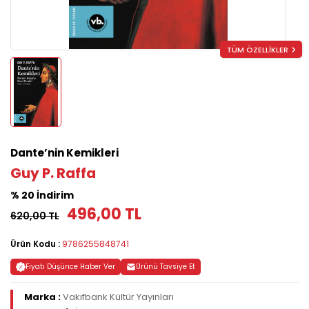
TÜM ÖZELLİKLER
Dante’nin Kemikleri
Guy P. Raffa
% 20 İndirim
496,00 TL
620,00 TL
Ürün Kodu :
9786255848741
Fiyatı Düşünce Haber Ver
Ürünü Tavsiye Et
Marka :
Vakıfbank Kültür Yayınları