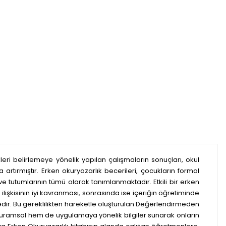
ri belirlemeye yönelik yapılan çalışmaların sonuçları, okul
ırmıştır. Erken okuryazarlık becerileri, çocukların formal
tumlarının tümü olarak tanımlanmaktadır. Etkili bir erken
işkisinin iyi kavranması, sonrasında ise içeriğin öğretiminde
dir. Bu gereklilikten hareketle oluşturulan Değerlendirmeden
kuramsal hem de uygulamaya yönelik bilgiler sunarak onların