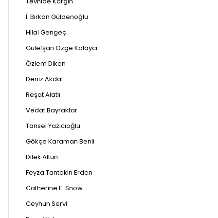
Tevhide Kargın
İ. Birkan Güldenoğlu
Hilal Gengeç
Gülefşan Özge Kalaycı
Özlem Diken
Deniz Akdal
Reşat Alatlı
Vedat Bayraktar
Tansel Yazıcıoğlu
Gökçe Karaman Benli
Dilek Altun
Feyza Tantekin Erden
Catherine E. Snow
Ceyhun Servi