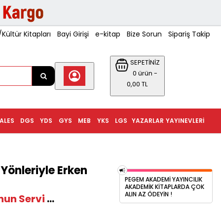
ültür Kitapları
Bayi Girişi
e-kitap
Bize Sorun
Sipariş Takip
SEPETİNİZ
0 ürün -
0,00 TL
ALES
DGS
YDS
GYS
MEB
YKS
LGS
YAZARLAR
YAYINEVLERI
önleriyle Erken
PEGEM AKADEMI YAYINCILIK
AKADEMIK KITAPLARDA ÇOK
ALIN AZ ÖDEYIN !
un Servi
...