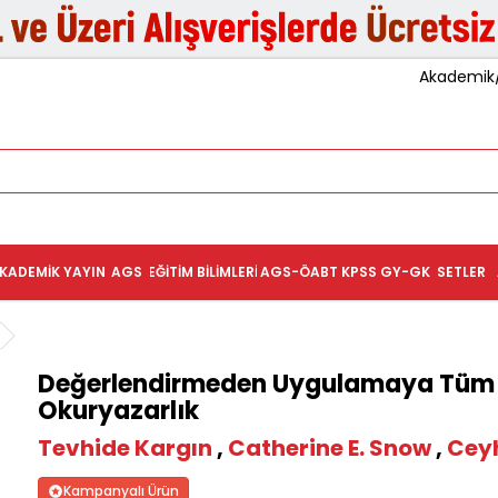
Akademik/K
KADEMIK YAYIN
AGS
EĞITIM BILIMLERI
AGS-ÖABT
KPSS GY-GK
SETLER
Değerlendirmeden Uygulamaya Tüm Y
Okuryazarlık
Tevhide Kargın
,
Catherine E. Snow
,
Ceyh
Kampanyalı Ürün