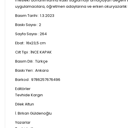
mesleki donanımlarına katkı sağlamayı amaçlayan değerli b
uygulamacılara, öğretmen adaylarına ve erken okuryazarlık ko
Basım Tarihi :
1.3.2023
Baskı Sayısı : 2
Sayfa Sayısı :
264
Ebat :
16x23,5 cm
Cilt Tipi :
İNCE KAPAK
Basım Dili :
Türkçe
Baskı Yeri :
Ankara
Barkod :
9786257676496
Editörler
Tevhide Kargın
Dilek Altun
İ. Birkan Güldenoğlu
Yazarlar