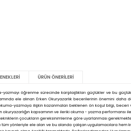
ENEKLERI
ÜRÜN ÖNERILERI
azmayı öğrenme sürecinde karşılaştıkları güçlükler ve bu güçlükle
da ele alınan Erken Okuryazarlık becerilerinin önemini daha da art
yazmaya ilişkin kazanmaları beklenen ön koşul bilgi, beceri ve tu
 okuryazarlığın kapsamının ve ileriki okuma - yazma performansı ile il
tekniklerin çocukların gereksinimlerine göre uyarlanması gerekmekte
ğı tüm yönleriyle ele alan ve bu alanda çalışan uygulamacılara hem 