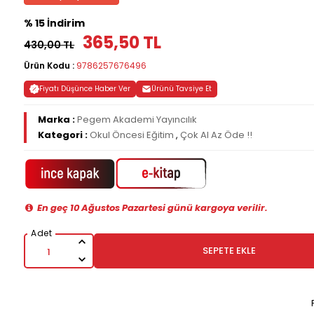
% 15 İndirim
365,50 TL
430,00 TL
Ürün Kodu :
9786257676496
Fiyatı Düşünce Haber Ver
Ürünü Tavsiye Et
Marka :
Pegem Akademi Yayıncılık
Kategori :
Okul Öncesi Eğitim
,
Çok Al Az Öde !!
En geç 10 Ağustos Pazartesi günü kargoya verilir.
SEPETE EKLE