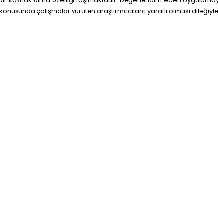
ir kaynak olma özelliği taşımaktadır. Değerlendirmeden Uygulamaya
nusunda çalışmalar yürüten araştırmacılara yararlı olması dileğiyle.