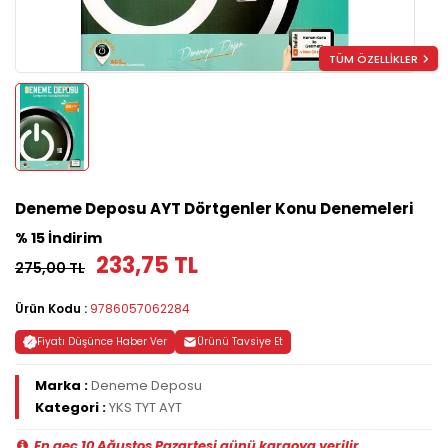
TÜM ÖZELLİKLER
Deneme Deposu AYT Dörtgenler Konu Denemeleri
% 15 İndirim
233,75 TL
275,00 TL
Ürün Kodu :
9786057062284
Fiyatı Düşünce Haber Ver
Ürünü Tavsiye Et
Marka :
Deneme Deposu
Kategori :
YKS TYT AYT
En geç 10 Ağustos Pazartesi günü kargoya verilir.