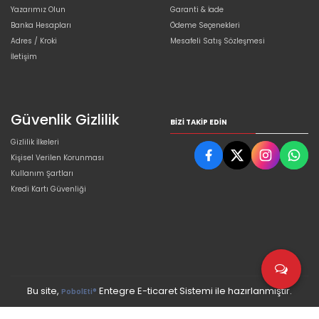
Yazarımız Olun
Garanti & İade
Banka Hesapları
Ödeme Seçenekleri
Adres / Kroki
Mesafeli Satış Sözleşmesi
İletişim
Güvenlik Gizlilik
BIZI TAKIP EDIN
Gizlilik İlkeleri
Kişisel Verilen Korunması
Kullanım Şartları
Kredi Kartı Güvenliği
Bu site,
Entegre E-ticaret Sistemi ile hazırlanmıştır.
PobolEti®