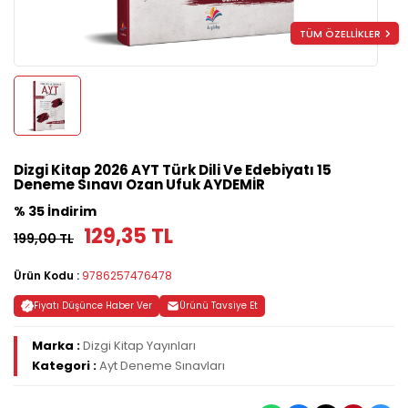
TÜM ÖZELLİKLER
Dizgi Kitap 2026 AYT Türk Dili Ve Edebiyatı 15
Deneme Sınavı Ozan Ufuk AYDEMİR
% 35 İndirim
129,35 TL
199,00 TL
Ürün Kodu :
9786257476478
Fiyatı Düşünce Haber Ver
Ürünü Tavsiye Et
Marka :
Dizgi Kitap Yayınları
Kategori :
Ayt Deneme Sınavları