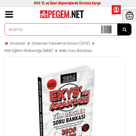
Sınavlar
Görevde Yükselme Sınavı (GYS)
Milli Eğitim Bakanlığı (MEB)
Meb Soru Bankası