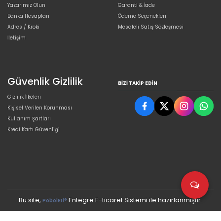
Yazarımız Olun
Garanti & İade
Banka Hesapları
Ödeme Seçenekleri
Adres / Kroki
Mesafeli Satış Sözleşmesi
İletişim
Güvenlik Gizlilik
BIZI TAKIP EDIN
Gizlilik İlkeleri
Kişisel Verilen Korunması
Kullanım Şartları
Kredi Kartı Güvenliği
Bu site,
Entegre E-ticaret Sistemi ile hazırlanmıştır.
PobolEti®