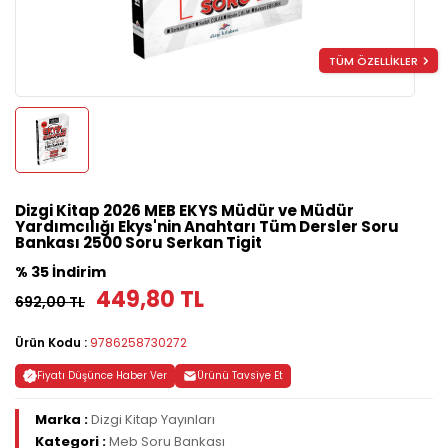
TÜM ÖZELLİKLER
Dizgi Kitap 2026 MEB EKYS Müdür ve Müdür
Yardımcılığı Ekys'nin Anahtarı Tüm Dersler Soru
Bankası 2500 Soru Serkan Tigit
% 35 İndirim
449,80 TL
692,00 TL
Ürün Kodu :
9786258730272
Fiyatı Düşünce Haber Ver
Ürünü Tavsiye Et
Marka :
Dizgi Kitap Yayınları
Kategori :
Meb Soru Bankası