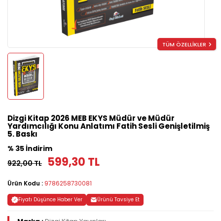
TÜM ÖZELLİKLER
Dizgi Kitap 2026 MEB EKYS Müdür ve Müdür
Yardımcılığı Konu Anlatımı Fatih Sesli Genişletilmiş
5. Baskı
% 35 İndirim
599,30 TL
922,00 TL
Ürün Kodu :
9786258730081
Fiyatı Düşünce Haber Ver
Ürünü Tavsiye Et