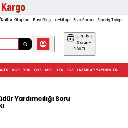
ültür Kitapları
Bayi Girişi
e-kitap
Bize Sorun
Sipariş Takip
SEPETİNİZ
0 ürün -
0,00 TL
ALES
DGS
YDS
GYS
MEB
YKS
LGS
YAZARLAR
YAYINEVLERI
dür Yardımcılığı Soru
kı