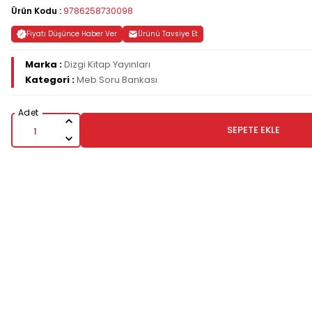
Ürün Kodu :
9786258730098
Fiyatı Düşünce Haber Ver
Ürünü Tavsiye Et
Marka :
Dizgi Kitap Yayınları
Kategori :
Meb Soru Bankası
SEPETE EKLE