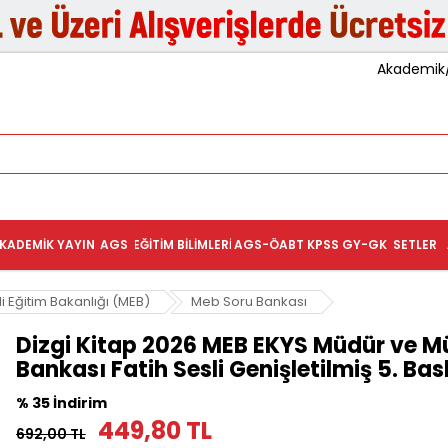
Akademik/K
KADEMIK YAYIN
AGS
EĞITIM BILIMLERI
AGS-ÖABT
KPSS GY-GK
SETLER
li Eğitim Bakanlığı (MEB)
Meb Soru Bankası
Dizgi Kitap 2026 MEB EKYS Müdür ve Mü
Bankası Fatih Sesli Genişletilmiş 5. Bas
% 35 İndirim
449,80 TL
692,00 TL