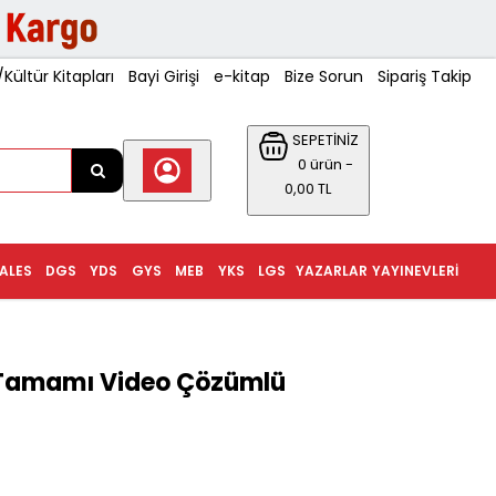
ültür Kitapları
Bayi Girişi
e-kitap
Bize Sorun
Sipariş Takip
SEPETİNİZ
0 ürün -
0,00 TL
ALES
DGS
YDS
GYS
MEB
YKS
LGS
YAZARLAR
YAYINEVLERI
r Tamamı Video Çözümlü