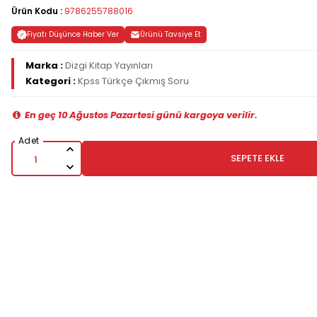
Ürün Kodu :
9786255788016
Fiyatı Düşünce Haber Ver
Ürünü Tavsiye Et
Marka :
Dizgi Kitap Yayınları
Kategori :
Kpss Türkçe Çıkmış Soru
En geç 10 Ağustos Pazartesi günü kargoya verilir.
SEPETE EKLE