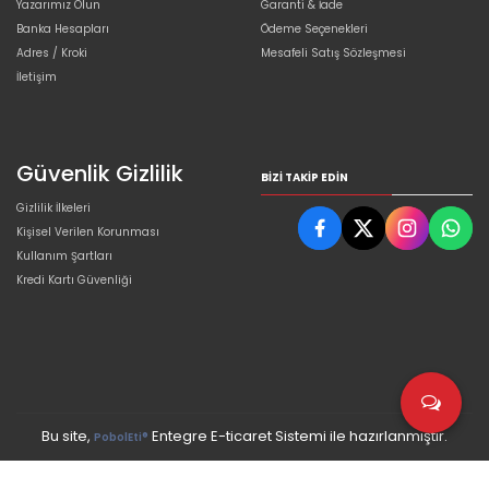
Yazarımız Olun
Garanti & İade
Banka Hesapları
Ödeme Seçenekleri
Adres / Kroki
Mesafeli Satış Sözleşmesi
İletişim
Güvenlik Gizlilik
BIZI TAKIP EDIN
Gizlilik İlkeleri
Kişisel Verilen Korunması
Kullanım Şartları
Kredi Kartı Güvenliği
Bu site,
Entegre E-ticaret Sistemi ile hazırlanmıştır.
PobolEti®