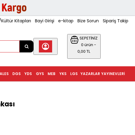
ültür Kitapları
Bayi Girişi
e-kitap
Bize Sorun
Sipariş Takip
SEPETİNİZ
0 ürün -
0,00 TL
ALES
DGS
YDS
GYS
MEB
YKS
LGS
YAZARLAR
YAYINEVLERI
nkası