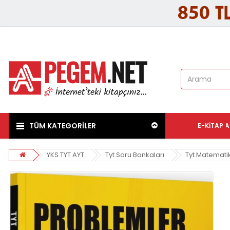
TÜM KATEGORİLER
E-KITAP
A
YKS TYT AYT
Tyt Soru Bankaları
Tyt Matemati