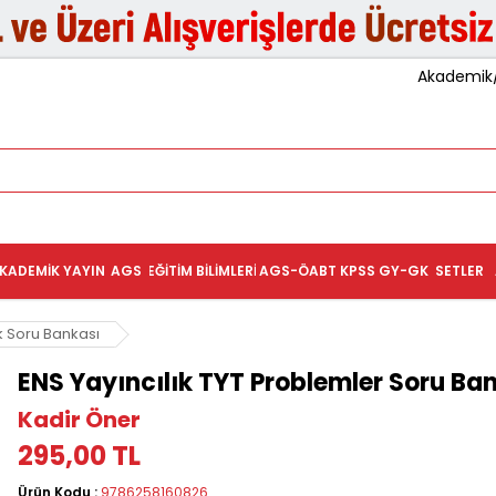
Akademik/K
KADEMIK YAYIN
AGS
EĞITIM BILIMLERI
AGS-ÖABT
KPSS GY-GK
SETLER
k Soru Bankası
ENS Yayıncılık TYT Problemler Soru Ba
Kadir Öner
295,00 TL
Ürün Kodu :
9786258160826