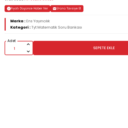
Fiyatı Düşünce Haber Ver
Ürünü Tavsiye Et
Marka :
Ens Yayıncılık
Kategori :
Tyt Matematik Soru Bankası
SEPETE EKLE