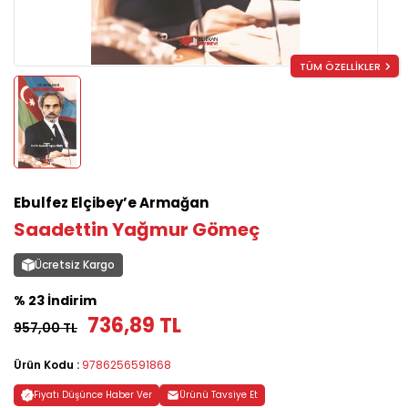
TÜM ÖZELLİKLER
Ebulfez Elçibey’e Armağan
Saadettin Yağmur Gömeç
Ücretsiz Kargo
% 23 İndirim
736,89 TL
957,00 TL
Ürün Kodu :
9786256591868
Fiyatı Düşünce Haber Ver
Ürünü Tavsiye Et