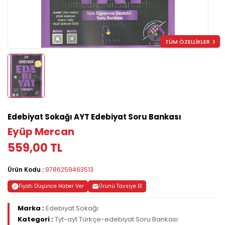
TÜM ÖZELLİKLER
Edebiyat Sokağı AYT Edebiyat Soru Bankası
Eyüp Mercan
559,00 TL
Ürün Kodu :
9786259463513
Fiyatı Düşünce Haber Ver
Ürünü Tavsiye Et
Marka :
Edebiyat Sokağı
Kategori :
Tyt-ayt Türkçe-edebiyat Soru Bankası