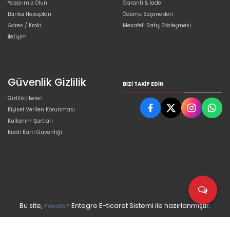
Yazarımız Olun
Garanti & İade
Banka Hesapları
Ödeme Seçenekleri
Adres / Kroki
Mesafeli Satış Sözleşmesi
İletişim
Güvenlik Gizlilik
BIZI TAKIP EDIN
Gizlilik İlkeleri
Kişisel Verilen Korunması
Kullanım Şartları
Kredi Kartı Güvenliği
Bu site,
Entegre E-ticaret Sistemi ile hazırlanmıştır.
PobolEti®