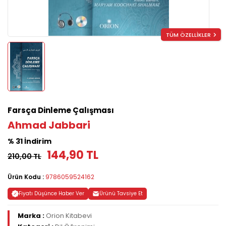
TÜM ÖZELLİKLER
Farsça Dinleme Çalışması
Ahmad Jabbari
% 31 İndirim
144,90 TL
210,00 TL
Ürün Kodu :
9786059524162
Fiyatı Düşünce Haber Ver
Ürünü Tavsiye Et
Marka :
Orion Kitabevi