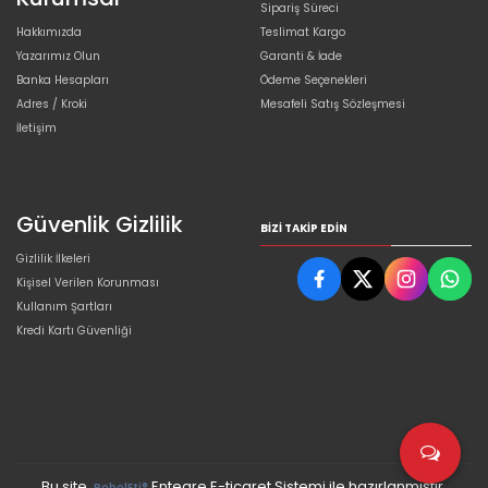
Sipariş Süreci
Hakkımızda
Teslimat Kargo
Yazarımız Olun
Garanti & İade
Banka Hesapları
Ödeme Seçenekleri
Adres / Kroki
Mesafeli Satış Sözleşmesi
İletişim
Güvenlik Gizlilik
BIZI TAKIP EDIN
Gizlilik İlkeleri
Kişisel Verilen Korunması
Kullanım Şartları
Kredi Kartı Güvenliği
Bu site,
Entegre E-ticaret Sistemi ile hazırlanmıştır.
PobolEti®