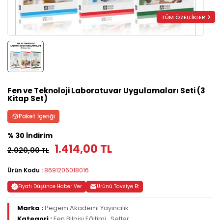
TÜM ÖZELLİKLER
Fen ve Teknoloji Laboratuvar Uygulamaları Seti (3
Kitap Set)
Paket İçeriği
% 30 İndirim
1.414,00 TL
2.020,00 TL
Ürün Kodu :
8691206018016
Fiyatı Düşünce Haber Ver
Ürünü Tavsiye Et
Marka :
Pegem Akademi Yayıncılık
Kategori :
Fen Bilgisi Eğitimi
,
Setler