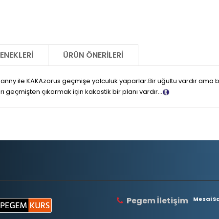
ENEKLERI
ÜRÜN ÖNERILERI
ny ile KAKAzorus geçmişe yolculuk yaparlar.Bir uğultu vardır ama 
rı geçmişten çıkarmak için kakastik bir planı vardır…
Tanıtım Metni
Pegem İletişim
Mesai Saa