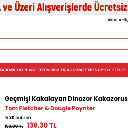
Akademik/K
KADEMIK YAYIN
AGS
EĞITIM BILIMLERI
AGS-ÖABT
KPSS GY-GK
SETLER
Geçmişi Kakalayan Dinozor Kakazorus
Tom Fletcher & Dougie Poynter
% 30 İndirim
139,30 TL
199,00 TL