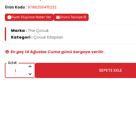
Ürün Kodu :
9786256415232
Fiyatı Düşünce Haber Ver
Ürünü Tavsiye Et
Marka :
The Çocuk
Kategori :
Çocuk Kitapları
En geç 14 Ağustos Cuma günü kargoya verilir.
SEPETE EKLE