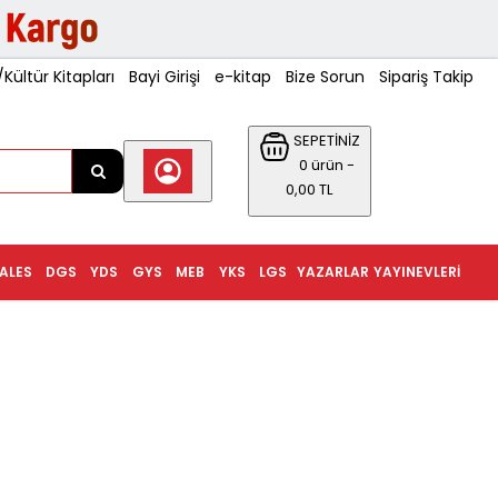
ültür Kitapları
Bayi Girişi
e-kitap
Bize Sorun
Sipariş Takip
SEPETİNİZ
0 ürün -
0,00 TL
ALES
DGS
YDS
GYS
MEB
YKS
LGS
YAZARLAR
YAYINEVLERI