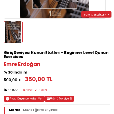
TÜM ÖZELLİKLER
Giriş Seviyesi Kanun Etütleri - Beginner Level Qanun
Exercises
Emre Erdoğan
% 30 İndirim
350,00 TL
500,00 TL
Ürün Kodu :
9786257507813
Fiyatı Düşünce Haber Ver
Ürünü Tavsiye Et
Marka :
Müzik Eğitimi Yayınları