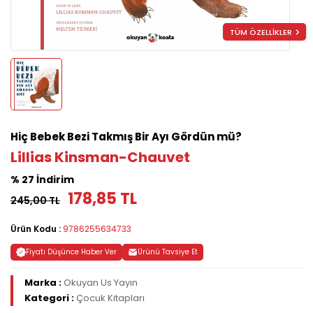
TÜM ÖZELLİKLER
Hiç Bebek Bezi Takmış Bir Ayı Gördün mü?
Lillias Kinsman-Chauvet
% 27 İndirim
178,85 TL
245,00 TL
Ürün Kodu :
9786255634733
Fiyatı Düşünce Haber Ver
Ürünü Tavsiye Et
Marka :
Okuyan Us Yayın
Kategori :
Çocuk Kitapları