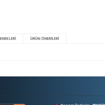
ENEKLERI
ÜRÜN ÖNERILERI
Mesai Saa