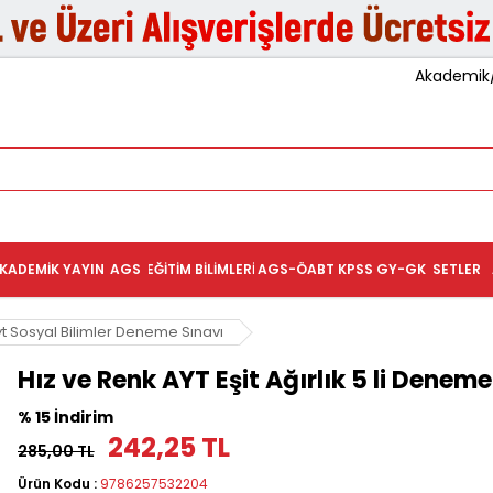
Akademik/K
KADEMIK YAYIN
AGS
EĞITIM BILIMLERI
AGS-ÖABT
KPSS GY-GK
SETLER
yt Sosyal Bilimler Deneme Sınavı
Hız ve Renk AYT Eşit Ağırlık 5 li Deneme
% 15 İndirim
242,25 TL
285,00 TL
Ürün Kodu :
9786257532204