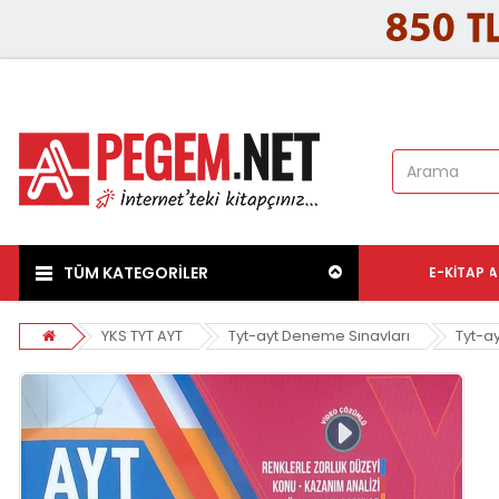
TÜM KATEGORİLER
E-KITAP
A
YKS TYT AYT
Tyt-ayt Deneme Sınavları
Tyt-a