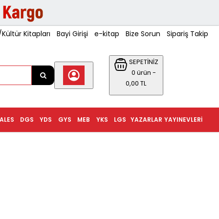
ültür Kitapları
Bayi Girişi
e-kitap
Bize Sorun
Sipariş Takip
SEPETİNİZ
0 ürün -
0,00 TL
ALES
DGS
YDS
GYS
MEB
YKS
LGS
YAZARLAR
YAYINEVLERI