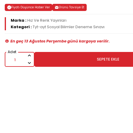
Fiyatı Düşünce Haber Ver
Ürünü Tavsiye Et
Marka :
Hız Ve Renk Yayınları
Kategori :
Tyt-ayt Sosyal Bilimler Deneme Sınavı
En geç 13 Ağustos Perşembe günü kargoya verilir.
SEPETE EKLE