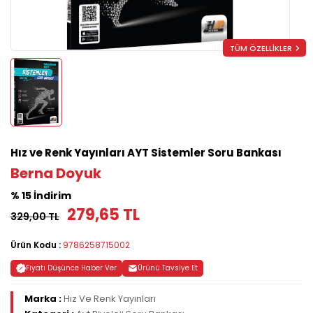
TÜM ÖZELLİKLER
Hız ve Renk Yayınları AYT Sistemler Soru Bankası
Berna Doyuk
% 15 İndirim
279,65 TL
329,00 TL
Ürün Kodu :
9786258715002
Fiyatı Düşünce Haber Ver
Ürünü Tavsiye Et
Marka :
Hız Ve Renk Yayınları