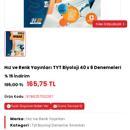
TÜM ÖZELLİKLER
Hız ve Renk Yayınları TYT Biyoloji 40 x 6 Denemeleri
% 15 İndirim
165,75 TL
195,00 TL
Ürün Kodu :
9786257532167
Fiyatı Düşünce Haber Ver
Ürünü Tavsiye Et
Marka :
Hız Ve Renk Yayınları
Kategori :
Tyt Biyoloji Deneme Sınavları