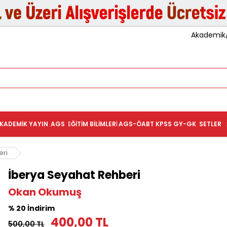
Akademik/K
KADEMIK YAYIN
AGS
EĞITIM BILIMLERI
AGS-ÖABT
KPSS GY-GK
SETLER
eri
İberya Seyahat Rehberi
Okan Okumuş
% 20 İndirim
400,00 TL
500,00 TL