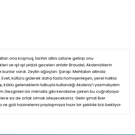
atları ona koşmuş, tarihin altını üstüne getirip onu
i ve ışıl ışıl yıldızlı geceleri anlatır Braudel, Akdenizlilerin
nlar vardı. Zeytin ağaçları. Şarap. Mehtabın altında
r… Evet, kültürü giderek daha fazla homojenleşen, yerel halkla
ğı, köklü geleneklerin tutkuyla kutlandığı Akdeniz’i yazmalıydım.
ım.Gezginleri bir mıknatıs gibi kendisine çeken bu coğrafyaya
re siz de ortak olmak isteyeceksiniz. Gelin şimdi İber
 ve gizli hazinelerini paylaşmaya hazır bir şekilde bizi bekliyor.