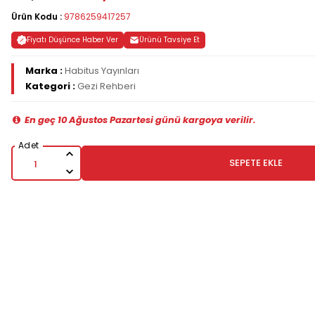
Ürün Kodu :
9786259417257
Fiyatı Düşünce Haber Ver
Ürünü Tavsiye Et
Marka :
Habitus Yayınları
Kategori :
Gezi Rehberi
En geç 10 Ağustos Pazartesi günü kargoya verilir.
SEPETE EKLE