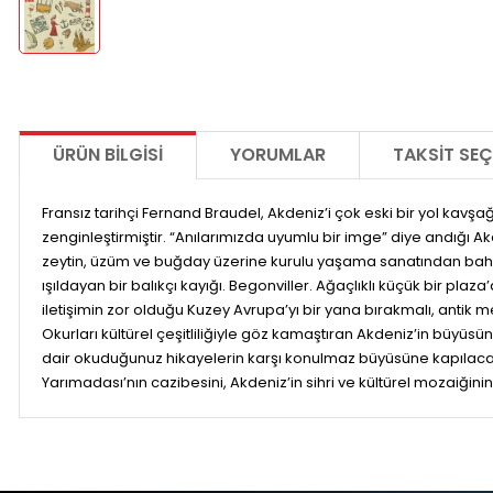
ÜRÜN BILGISI
YORUMLAR
TAKSIT SEÇ
Fransız tarihçi Fernand Braudel, Akdeniz’i çok eski bir yol kavşağı 
zenginleştirmiştir. “Anılarımızda uyumlu bir imge” diye andığı Akdeni
zeytin, üzüm ve buğday üzerine kurulu yaşama sanatından bahs
ışıldayan bir balıkçı kayığı. Begonviller. Ağaçlıklı küçük bir pl
iletişimin zor olduğu Kuzey Avrupa’yı bir yana bırakmalı, antik m
Okurları kültürel çeşitliliğiyle göz kamaştıran Akdeniz’in büy
dair okuduğunuz hikayelerin karşı konulmaz büyüsüne kapılacak,
Yarımadası’nın cazibesini, Akdeniz’in sihri ve kültürel mozaiğinin