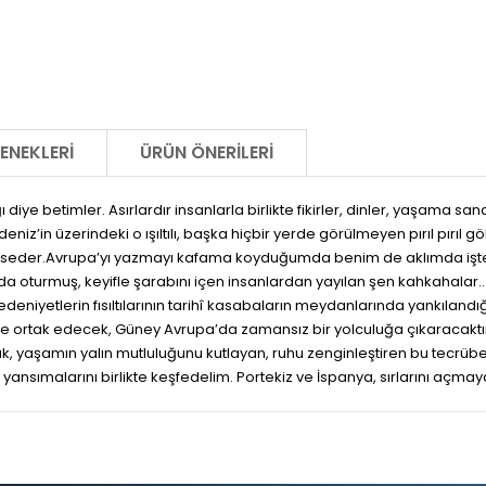
ENEKLERI
ÜRÜN ÖNERILERI
diye betimler. Asırlardır insanlarla birlikte fikirler, dinler, yaşama san
z’in üzerindeki o ışıltılı, başka hiçbir yerde görülmeyen pırıl pırıl gökler
eder.Avrupa’yı yazmayı kafama koyduğumda benim de aklımda işte bu
aza’da oturmuş, keyifle şarabını içen insanlardan yayılan şen kahkahala
edeniyetlerin fısıltılarının tarihî kasabaların meydanlarında yankılandı
üsüne ortak edecek, Güney Avrupa’da zamansız bir yolculuğa çıkaracakt
 yaşamın yalın mutluluğunu kutlayan, ruhu zenginleştiren bu tecrübele
 yansımalarını birlikte keşfedelim. Portekiz ve İspanya, sırlarını açmaya