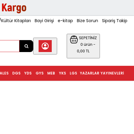
ültür Kitapları
Bayi Girişi
e-kitap
Bize Sorun
Sipariş Takip
SEPETİNİZ
0 ürün -
0,00 TL
ALES
DGS
YDS
GYS
MEB
YKS
LGS
YAZARLAR
YAYINEVLERI