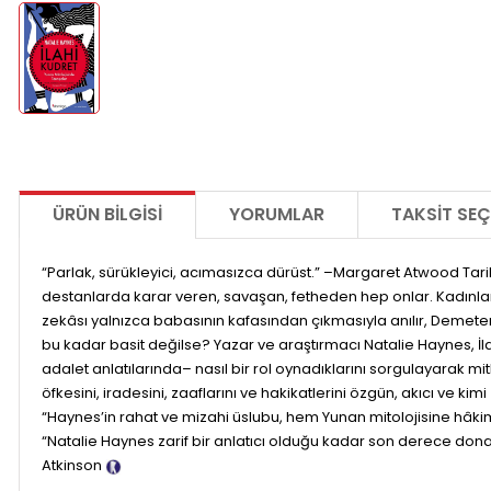
ÜRÜN BILGISI
YORUMLAR
TAKSIT SEÇ
“Parlak, sürükleyici, acımasızca dürüst.” –Margaret Atwood Tari
destanlarda karar veren, savaşan, fetheden hep onlar. Kadınlar i
zekâsı yalnızca babasının kafasından çıkmasıyla anılır, Demeter
bu kadar basit değilse? Yazar ve araştırmacı Natalie Haynes, İla
adalet anlatılarında– nasıl bir rol oynadıklarını sorgulayarak mi
öfkesini, iradesini, zaaflarını ve hakikatlerini özgün, akıcı ve
“Haynes’in rahat ve mizahi üslubu, hem Yunan mitolojisine hâkim
“Natalie Haynes zarif bir anlatıcı olduğu kadar son derece donanım
Atkinson
Tanıtım Metni