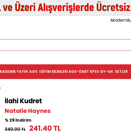
Akademik/K
KADEMIK YAYIN
AGS
EĞITIM BILIMLERI
AGS-ÖABT
KPSS GY-GK
SETLER
r
İlahi Kudret
Natalie Haynes
% 29 İndirim
241,40 TL
340,00 TL