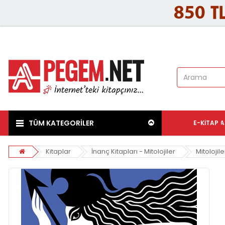
TÜM KATEGORİLER
E-KITAP
A
Kitaplar
İnanç Kitapları - Mitolojiler
Mitolojile