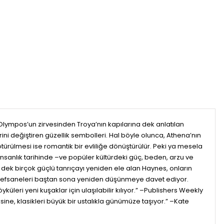
 Olympos’un zirvesinden Troya’nın kapılarına dek anlatılan
ni değiştiren güzellik sembolleri. Hal böyle olunca, Athena’nın
ürülmesi ise romantik bir evliliğe dönüştürülür. Peki ya mesela
 insanlık tarihinde –ve popüler kültürdeki güç, beden, arzu ve
a dek birçok güçlü tanrıçayı yeniden ele alan Haynes, onların
ğımız efsaneleri baştan sona yeniden düşünmeye davet ediyor.
eri yeni kuşaklar için ulaşılabilir kılıyor.” –Publishers Weekly
sine, klasikleri büyük bir ustalıkla günümüze taşıyor.” –Kate