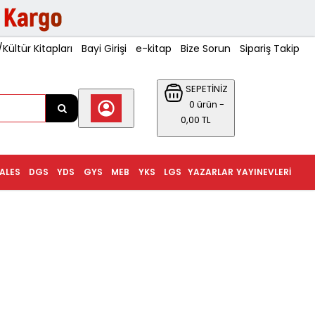
ültür Kitapları
Bayi Girişi
e-kitap
Bize Sorun
Sipariş Takip
SEPETİNİZ
0 ürün -
0,00 TL
ALES
DGS
YDS
GYS
MEB
YKS
LGS
YAZARLAR
YAYINEVLERI