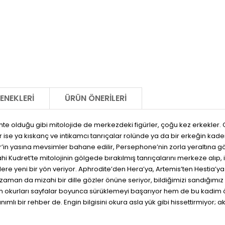
ENEKLERI
ÜRÜN ÖNERILERI
hte olduğu gibi mitolojide de merkezdeki figürler, çoğu kez erkekler.
se ya kıskanç ve intikamcı tanrıçalar rolünde ya da bir erkeğin kaderi
’in yasına mevsimler bahane edilir, Persephone’nin zorla yeraltına göt
hi Kudret’te mitolojinin gölgede bırakılmış tanrıçalarını merkeze alıp,
tlere yeni bir yön veriyor. Aphrodite’den Hera’ya, Artemis’ten Hestia’y
 kimi zaman da mizahi bir dille gözler önüne seriyor, bildiğimizi sandı
 okurları sayfalar boyunca sürüklemeyi başarıyor hem de bu kadim öykül
lı bir rehber de. Engin bilgisini okura asla yük gibi hissettirmiyor; ak