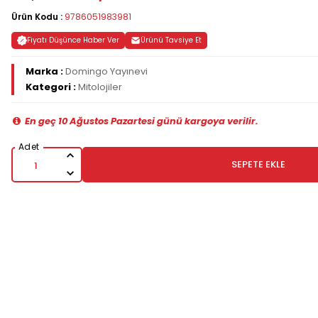
Ürün Kodu :
9786051983981
Fiyatı Düşünce Haber Ver
Ürünü Tavsiye Et
Marka :
Domingo Yayınevi
Kategori :
Mitolojiler
En geç 10 Ağustos Pazartesi günü kargoya verilir.
SEPETE EKLE