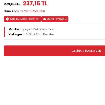
237,15 TL
279,00 TL
Ürün Kodu :
9786052503850
Fiyatı Düşünce Haber Ver
Ürünü Tavsiye Et
Marka :
İşleyen Zeka Yayınları
Kategori :
6. Sınıf Tüm Dersler
GELİNCE HABER VER