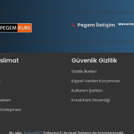
Pegem İletişim
Mesai Saa
eslimat
Güvenlik Gizlilik
Gizlilik İlkeleri
o
Kişisel Verilen Korunması
Kullanım Şartları
kleri
Kredi Kartı Güvenliği
 Sözleşmesi
Bu site,
PobolEti®
Entegre E-ticaret Sistemi ile hazırlanmıştır.