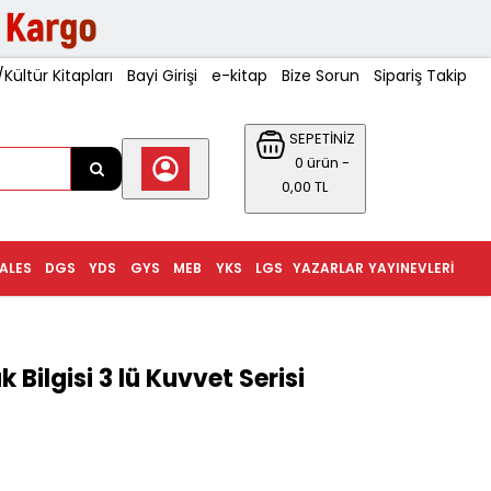
ültür Kitapları
Bayi Girişi
e-kitap
Bize Sorun
Sipariş Takip
SEPETİNİZ
0 ürün -
0,00 TL
ALES
DGS
YDS
GYS
MEB
YKS
LGS
YAZARLAR
YAYINEVLERI
 Bilgisi 3 lü Kuvvet Serisi