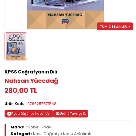
TÜM ÖZELLİKLER
KPSS Coğrafyanın Dili
Nahsan Yücedağ
280,00 TL
Ürün Kodu :
9786257571548
Fiyatı Düşünce Haber Ver
Ürünü Tavsiye Et
Marka :
Nobel Sınav
Kategori :
Kpss Coğrafya Konu Anlatımlı