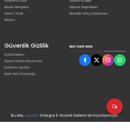
Yazarımız Olun
Garanti & İade
Banka Hesapları
Ödeme Seçenekleri
Adres / Kroki
Mesafeli Satış Sözleşmesi
İletişim
Güvenlik Gizlilik
BIZI TAKIP EDIN
Gizlilik İlkeleri
Kişisel Verilen Korunması
Kullanım Şartları
Kredi Kartı Güvenliği
Bu site,
Entegre E-ticaret Sistemi ile hazırlanmıştır.
PobolEti®