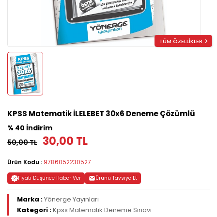
TÜM ÖZELLİKLER
KPSS Matematik İLELEBET 30x6 Deneme Çözümlü
% 40 İndirim
30,00 TL
50,00 TL
Ürün Kodu :
9786052230527
Fiyatı Düşünce Haber Ver
Ürünü Tavsiye Et
Marka :
Yönerge Yayınları
Kategori :
Kpss Matematik Deneme Sınavı